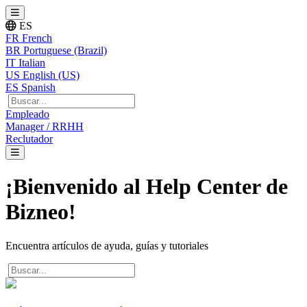
ES
FR
French
BR
Portuguese (Brazil)
IT
Italian
US
English (US)
ES
Spanish
Empleado
Manager / RRHH
Reclutador
¡Bienvenido al Help Center de
Bizneo!
Encuentra artículos de ayuda, guías y tutoriales