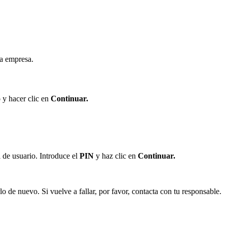
la
empresa
.
o
y
hacer
clic
en
Continuar
.
l
de
usuario
.
Introduce
el
PIN
y
haz
clic
en
Continuar
.
rlo
de
nuevo
.
Si
vuelve
a
fallar
,
por
favor
,
contacta
con
tu
responsable
.