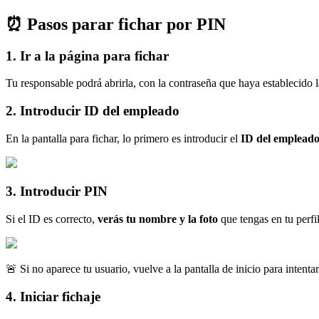
⏰
Pasos
parar
fichar
por
PIN
1
.
Ir
a
la
p
á
gina
para
fichar
Tu
responsable
podr
á
abrirla
,
con
la
contrase
ñ
a
que
haya
establecido
2
.
Introducir
ID
del
empleado
En
la
pantalla
para
fichar
,
lo
primero
es
introducir
el
ID
del
emplead
3
.
Introducir
PIN
Si
el
ID
es
correcto
,
ver
á
s
tu
nombre
y
la
foto
que
tengas
en
tu
perfi

Si
no
aparece
tu
usuario
,
vuelve
a
la
pantalla
de
inicio
para
intenta
4
.
Iniciar
fichaje