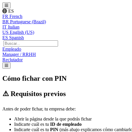
ES
FR
French
BR
Portuguese (Brazil)
IT
Italian
US
English (US)
ES
Spanish
Empleado
Manager / RRHH
Reclutador
Cómo fichar con PIN
⚠
Requisitos
previos
Antes
de
poder
fichar
,
tu
empresa
debe
:
Abrir
la
p
á
gina
desde
la
que
podr
á
s
fichar
Indicarte
cu
á
l
es
tu
ID
de
empleado
Indicarte
cu
á
l
es
tu
PIN
(
m
á
s
abajo
explicamos
c
ó
mo
cambiarl