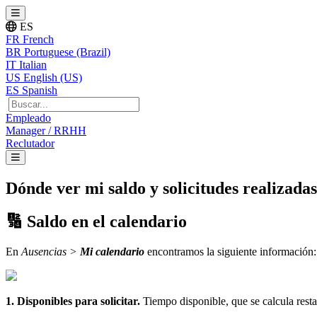
ES
FR
French
BR
Portuguese (Brazil)
IT
Italian
US
English (US)
ES
Spanish
Empleado
Manager / RRHH
Reclutador
Dónde ver mi saldo y solicitudes realizada

Saldo
en
el
calendario
En
Ausencias
>
Mi
calendario
encontramos
la
siguiente
informaci
ó
n
:
1
.
Disponibles
para
solicitar
.
Tiempo
disponible
,
que
se
calcula
rest