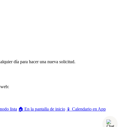
alquier
d
í
a
para
hacer
una
nueva
solicitud
.
web
:
modo lista
🏠 En la pantalla de inicio
📱 Calendario en App