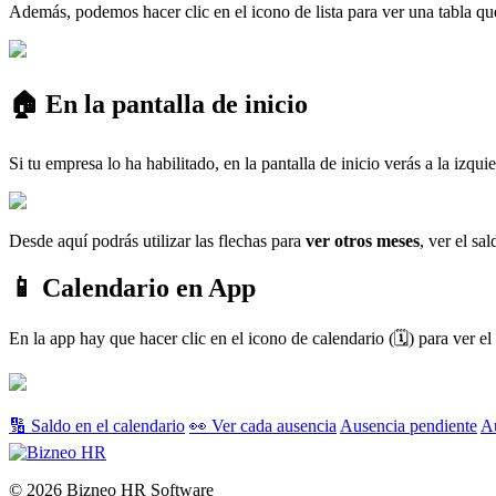
Adem
á
s
,
podemos
hacer
clic
en
el
icono
de
lista
para
ver
una
tabla
qu

En
la
pantalla
de
inicio
Si
tu
empresa
lo
ha
habilitado
,
en
la
pantalla
de
inicio
ver
á
s
a
la
izqui
Desde
aqu
í
podr
á
s
utilizar
las
flechas
para
ver
otros
meses
,
ver
el
sal

Calendario
en
App
En
la
app
hay
que
hacer
clic
en
el
icono
de
calendario
(

)
para
ver
el
🔢 Saldo en el calendario
👀 Ver cada ausencia
Ausencia pendiente
A
© 2026 Bizneo HR Software