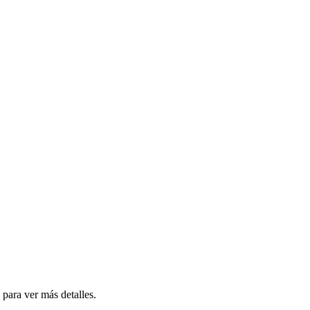
para
ver
m
á
s
detalles
.