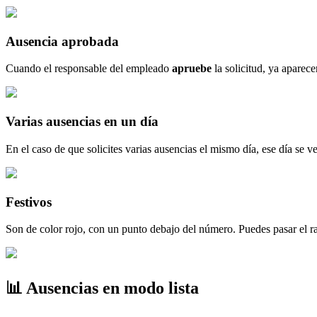
Ausencia
aprobada
Cuando
el
responsable
del
empleado
apruebe
la
solicitud
,
ya
aparece
Varias
ausencias
en
un
d
í
a
En
el
caso
de
que
solicites
varias
ausencias
el
mismo
d
í
a
,
ese
d
í
a
se
ve
Festivos
Son
de
color
rojo
,
con
un
punto
debajo
del
n
ú
mero
.
Puedes
pasar
el
r

Ausencias
en
modo
lista