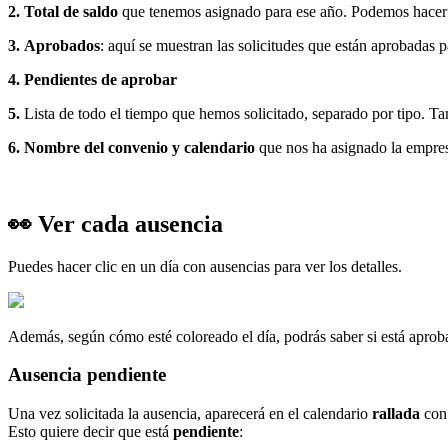
2
.
Total
de
saldo
que
tenemos
asignado
para
ese
a
ñ
o
.
Podemos
hacer
3
.
Aprobados
:
aqu
í
se
muestran
las
solicitudes
que
est
á
n
aprobadas
p
4
.
Pendientes
de
aprobar
5
.
Lista
de
todo
el
tiempo
que
hemos
solicitado
,
separado
por
tipo
.
Ta
6
.
Nombre
del
convenio
y
calendario
que
nos
ha
asignado
la
empre

Ver
cada
ausencia
Puedes
hacer
clic
en
un
d
í
a
con
ausencias
para
ver
los
detalles
.
Adem
á
s
,
seg
ú
n
c
ó
mo
est
é
coloreado
el
d
í
a
,
podr
á
s
saber
si
est
á
aprob
Ausencia
pendiente
Una
vez
solicitada
la
ausencia
,
aparecer
á
en
el
calendario
rallada
con
Esto
quiere
decir
que
est
á
pendiente
: