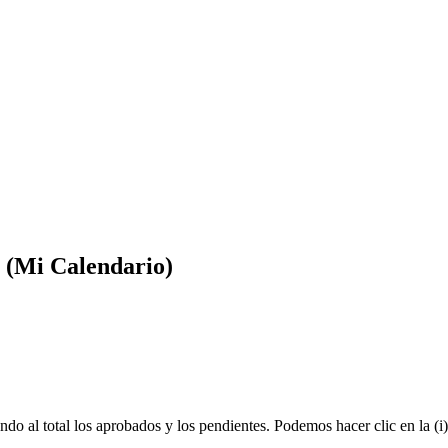
s (Mi Calendario)
ando
al
total
los
aprobados
y
los
pendientes
.
Podemos
hacer
clic
en
la
(
i
)