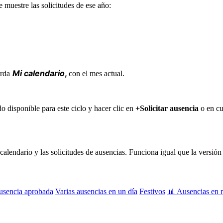
e
muestre
las
solicitudes
de
ese
a
ñ
o
:
Mi
calendario
,
erda
con
el
mes
actual
.
do
disponible
para
este
ciclo
y
hacer
clic
en
+
Solicitar
ausencia
o
en
cu
calendario
y
las
solicitudes
de
ausencias
.
Funciona
igual
que
la
versi
ó
n
usencia aprobada
Varias ausencias en un día
Festivos
📊 Ausencias en 