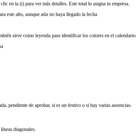
clic
en
la
(
i
)
para
ver
m
á
s
detalles
.
Este
total
lo
asigna
tu
empresa
.
ara
este
a
ñ
o
,
aunque
a
ú
n
no
haya
llegado
la
fecha
mbi
é
n
sirve
como
leyenda
para
identificar
los
colores
en
el
calendario
sa
ada
,
pendiente
de
aprobar
,
si
es
un
festivo
o
si
hay
varias
ausencias
.
l
í
neas
diagonales
.