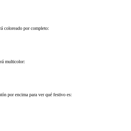
r
á
coloreado
por
completo
:
r
á
multicolor
:
at
ó
n
por
encima
para
ver
qu
é
festivo
es
: