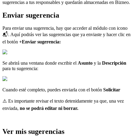
sugerencias
a
tus
responsables
y
quedar
á
n
almacenadas
en
Bizneo
.
Enviar
sugerencia
Para
enviar
una
sugerencia
,
hay
que
acceder
al
m
ó
dulo
con
icono

.
Aqu
í
podr
á
s
ver
las
sugerencias
que
ya
enviaste
y
hacer
clic
en
el
bot
ó
n
+
Enviar
sugerencia
:
Se
abrir
á
una
ventana
donde
escribir
el
Asunto
y
la
Descripci
ó
n
para
tu
sugerencia
:
Cuando
est
é
completo
,
puedes
enviarla
con
el
bot
ó
n
Solicitar
⚠
Es
importante
revisar
el
texto
detenidamente
ya
que
,
una
vez
enviada
,
no
se
podr
á
editar
ni
borrar
.
Ver
mis
sugerencias