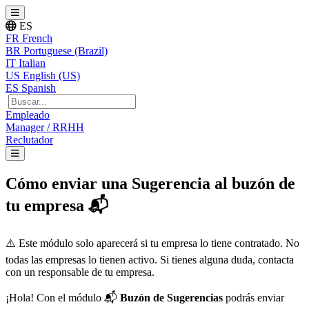
ES
FR
French
BR
Portuguese (Brazil)
IT
Italian
US
English (US)
ES
Spanish
Empleado
Manager / RRHH
Reclutador
Cómo enviar una Sugerencia al buzón de
tu empresa 📬
⚠
Este
m
ó
dulo
solo
aparecer
á
si
tu
empresa
lo
tiene
contratado
.
No
todas
las
empresas
lo
tienen
activo
.
Si
tienes
alguna
duda
,
contacta
con
un
responsable
de
tu
empresa
.
¡
Hola
!
Con
el
m
ó
dulo

Buz
ó
n
de
Sugerencias
podr
á
s
enviar