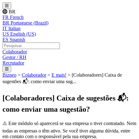
BR
FR
French
BR
Portuguese (Brazil)
IT
Italian
US
English (US)
ES
Spanish
Colaborador
Gestor / RH
Recrutador
Bizneo
>
Colaborador
>
E mais!
>
[Colaboradores] Caixa de
sugestões 📬: como enviar uma sug...
[Colaboradores] Caixa de sugestões 📬:
como enviar uma sugestão?
⚠
Este
m
ó
dulo
s
ó
aparecer
á
se
sua
empresa
o
tiver
contratado
.
Nem
todas
as
empresas
o
t
ê
m
ativo
.
Se
voc
ê
tiver
alguma
d
ú
vida
,
entre
em
contato
com
o
respons
á
vel
pela
sua
empresa
.