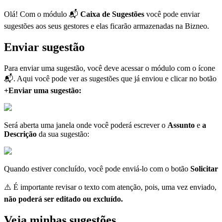
Ol
á
!
Com
o
m
ó
dulo

Caixa
de
Sugest
õ
es
voc
ê
pode
enviar
sugest
õ
es
aos
seus
gestores
e
elas
ficar
ã
o
armazenadas
na
Bizneo
.
Enviar
sugest
ã
o
Para
enviar
uma
sugest
ã
o
,
voc
ê
deve
acessar
o
m
ó
dulo
com
o
í
cone

.
Aqui
voc
ê
pode
ver
as
sugest
õ
es
que
j
á
enviou
e
clicar
no
bot
ã
o
+
Enviar
uma
sugest
ã
o
:
Ser
á
aberta
uma
janela
onde
voc
ê
poder
á
escrever
o
Assunto
e
a
Descri
ç
ã
o
da
sua
sugest
ã
o
:
Quando
estiver
conclu
í
do
,
voc
ê
pode
envi
á
-
lo
com
o
bot
ã
o
Solicitar
⚠
É
importante
revisar
o
texto
com
aten
ç
ã
o
,
pois
,
uma
vez
enviado
,
n
ã
o
poder
á
ser
editado
ou
exclu
í
do
.
Veja
minhas
sugest
õ
es